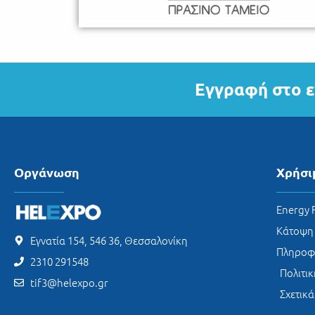
Εγγραφή στο ε
Οργάνωση
Χρήσι
Energy
Κάτοψη
Εγνατία 154, 546 36, Θεσσαλονίκη
Πληροφο
2310 291548
Πολιτι
tif3@helexpo.gr
Σχετικά